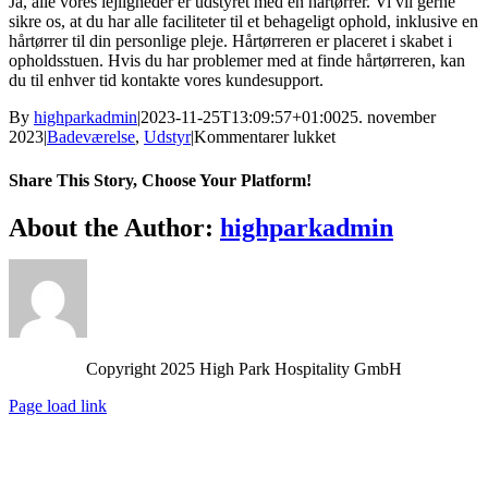
Ja, alle vores lejligheder er udstyret med en hårtørrer. Vi vil gerne
sikre os, at du har alle faciliteter til et behageligt ophold, inklusive en
hårtørrer til din personlige pleje. Hårtørreren er placeret i skabet i
opholdsstuen. Hvis du har problemer med at finde hårtørreren, kan
du til enhver tid kontakte vores kundesupport.
By
highparkadmin
|
2023-11-25T13:09:57+01:00
25. november
til
2023
|
Badeværelse
,
Udstyr
|
Kommentarer lukket
Er
der
Share This Story, Choose Your Platform!
hårtørrer
på
Facebook
Twitter
Reddit
LinkedIn
WhatsApp
Telegram
Tumblr
Pinterest
Vk
Xing
Email
About the Author:
highparkadmin
værelserne?
Copyright 2025 High Park Hospitality GmbH
Page load link
Go
to
Top