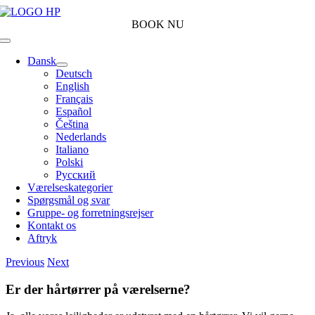
Skip
to
BOOK NU
content
Toggle
Navigation
Dansk
Deutsch
English
Français
Español
Čeština
Nederlands
Italiano
Polski
Русский
Værelseskategorier
Spørgsmål og svar
Gruppe- og forretningsrejser
Kontakt os
Aftryk
Previous
Next
Er der hårtørrer på værelserne?