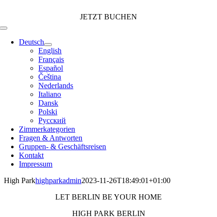
Zum
Inhalt
JETZT BUCHEN
springen
Toggle
Navigation
Deutsch
English
Français
Español
Čeština
Nederlands
Italiano
Dansk
Polski
Русский
Zimmerkategorien
Fragen & Antworten
Gruppen- & Geschäftsreisen
Kontakt
Impressum
High Park
highparkadmin
2023-11-26T18:49:01+01:00
LET BERLIN BE YOUR HOME
HIGH PARK BERLIN