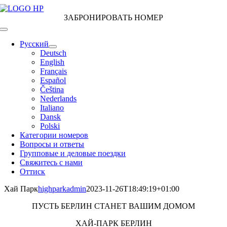
Skip
to
ЗАБРОНИРОВАТЬ НОМЕР
content
Toggle
Navigation
Русский
Deutsch
English
Français
Español
Čeština
Nederlands
Italiano
Dansk
Polski
Категории номеров
Вопросы и ответы
Групповые и деловые поездки
Свяжитесь с нами
Оттиск
Хай Парк
highparkadmin
2023-11-26T18:49:19+01:00
ПУСТЬ БЕРЛИН СТАНЕТ ВАШИМ ДОМОМ
ХАЙ-ПАРК БЕРЛИН