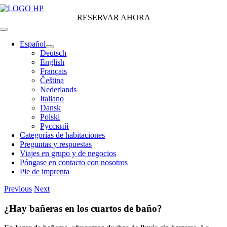
Skip
to
RESERVAR AHORA
content
Toggle
Navigation
Español
Deutsch
English
Français
Čeština
Nederlands
Italiano
Dansk
Polski
Русский
Categorías de habitaciones
Preguntas y respuestas
Viajes en grupo y de negocios
Póngase en contacto con nosotros
Pie de imprenta
Previous
Next
¿Hay bañeras en los cuartos de baño?