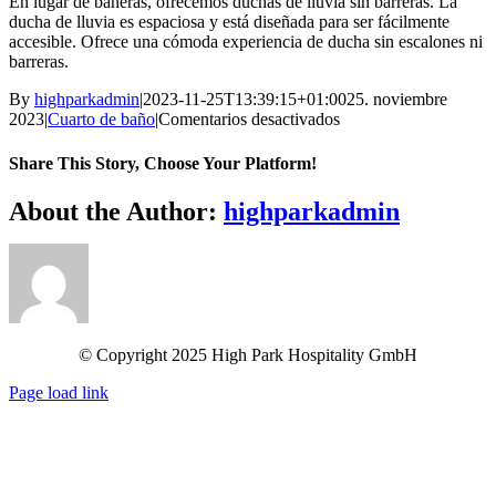
En lugar de bañeras, ofrecemos duchas de lluvia sin barreras. La
ducha de lluvia es espaciosa y está diseñada para ser fácilmente
accesible. Ofrece una cómoda experiencia de ducha sin escalones ni
barreras.
By
highparkadmin
|
2023-11-25T13:39:15+01:00
25. noviembre
en
2023
|
Cuarto de baño
|
Comentarios desactivados
¿Hay
bañeras
Share This Story, Choose Your Platform!
en
los
Facebook
Twitter
Reddit
LinkedIn
WhatsApp
Telegram
Tumblr
Pinterest
Vk
Xing
Email
About the Author:
highparkadmin
cuartos
de
baño?
© Copyright 2025 High Park Hospitality GmbH
Page load link
Go
to
Top